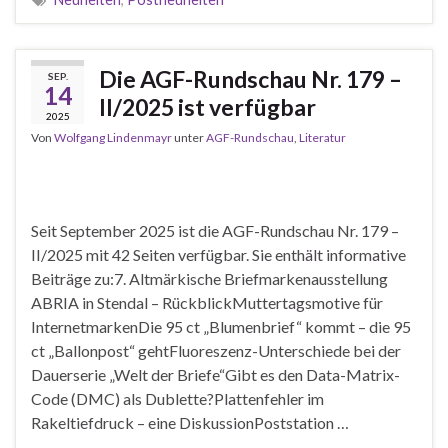
Die AGF-Rundschau Nr. 179 –
SEP.
14
II/2025 ist verfügbar
2025
Von
Wolfgang Lindenmayr
unter
AGF-Rundschau
,
Literatur
Seit September 2025 ist die AGF-Rundschau Nr. 179 –
II/2025 mit 42 Seiten verfügbar. Sie enthält informative
Beiträge zu:7. Altmärkische Briefmarkenausstellung
ABRIA in Stendal – RückblickMuttertagsmotive für
InternetmarkenDie 95 ct „Blumenbrief“ kommt – die 95
ct „Ballonpost“ gehtFluoreszenz-Unterschiede bei der
Dauerserie „Welt der Briefe“Gibt es den Data-Matrix-
Code (DMC) als Dublette?Plattenfehler im
Rakeltiefdruck – eine DiskussionPoststation …