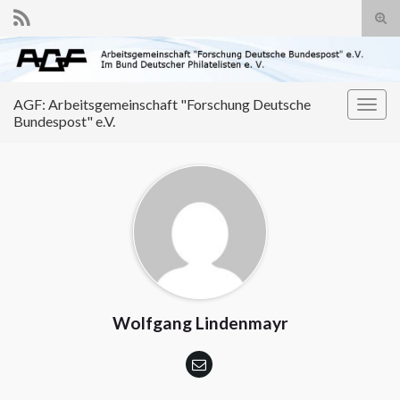
Suc
ums
Search for:
AGF: Arbeitsgemeinschaft "Forschung Deutsche
Navi
Bundespost" e.V.
umsc
Wolfgang Lindenmayr