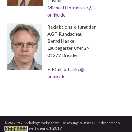
E-Mail:
Michael.Hofmeister@t-
online.de
Redaktionsleitung der
AGF-Rundschau
Bernd Hanke
Laubegaster Ufer 29
01279 Dresden
E-Mail:
b-hanke@t-
online.de
© 2026 AGF: Arbeitsgemeinschaft "Forschung Deutsche Bundespost" e.V..
seit dem 6.1.2017