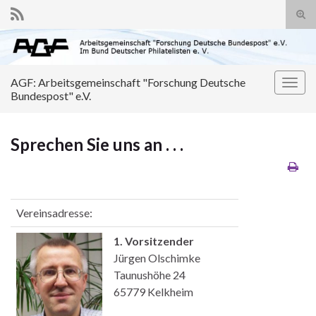
Suc
ums
Search for:
AGF: Arbeitsgemeinschaft "Forschung Deutsche
Navi
Bundespost" e.V.
umsc
Sprechen Sie uns an . . .
Vereinsadresse:
1. Vorsitzender
Jürgen Olschimke
Taunushöhe 24
65779 Kelkheim