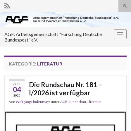
Suc
ums
Search for:
AGF: Arbeitsgemeinschaft "Forschung Deutsche
Navi
Bundespost" e.V.
umsc
KATEGORIE:
LITERATUR
Die Rundschau Nr. 181 –
APR.
04
I/2026 ist verfügbar
2026
Von
Wolfgang Lindenmayr
unter
AGF-Rundschau
,
Literatur