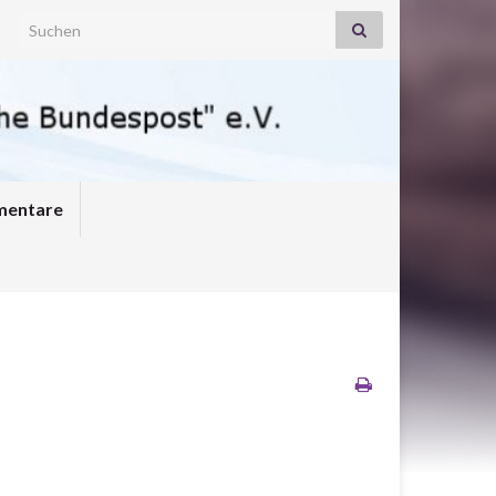
Search for:
entare