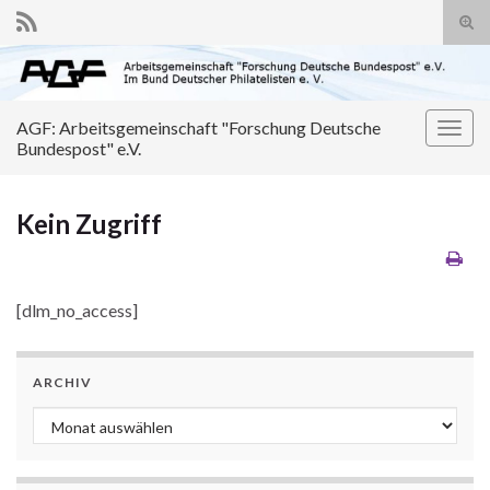
Suc
ums
Search for:
AGF: Arbeitsgemeinschaft "Forschung Deutsche
Navi
Bundespost" e.V.
umsc
Kein Zugriff
[dlm_no_access]
ARCHIV
Archiv