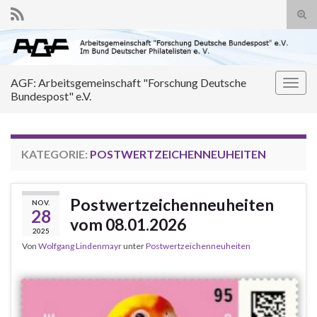
Suc
ums
Search for:
AGF: Arbeitsgemeinschaft "Forschung Deutsche
Navi
Bundespost" e.V.
umsc
KATEGORIE:
POSTWERTZEICHENNEUHEITEN
Postwertzeichenneuheiten
NOV.
28
vom 08.01.2026
2025
Von
Wolfgang Lindenmayr
unter
Postwertzeichenneuheiten