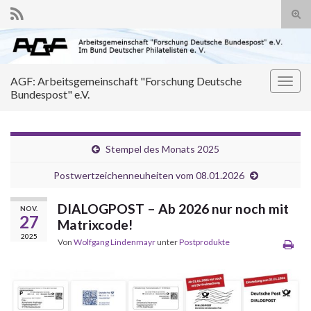
Suc
ums
Search for:
AGF: Arbeitsgemeinschaft "Forschung Deutsche
Navi
Bundespost" e.V.
umsc
Stempel des Monats 2025
Postwertzeichenneuheiten vom 08.01.2026
DIALOGPOST – Ab 2026 nur noch mit
NOV.
27
Matrixcode!
2025
Von
Wolfgang Lindenmayr
unter
Postprodukte