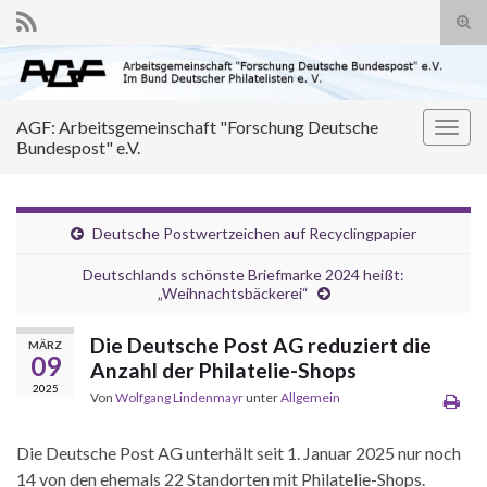
Suc
ums
Search for:
AGF: Arbeitsgemeinschaft "Forschung Deutsche
Navi
Bundespost" e.V.
umsc
Deutsche Postwertzeichen auf Recyclingpapier
Deutschlands schönste Briefmarke 2024 heißt:
„Weihnachtsbäckerei“
Die Deutsche Post AG reduziert die
MÄRZ
09
Anzahl der Philatelie-Shops
2025
Von
Wolfgang Lindenmayr
unter
Allgemein
Die Deutsche Post AG unterhält seit 1. Januar 2025 nur noch
14 von den ehemals 22 Standorten mit Philatelie-Shops.