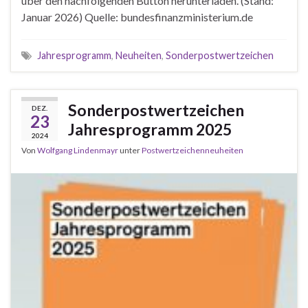
über den nachfolgenden Button herunterladen. (Stand:
Januar 2026) Quelle: bundesfinanzministerium.de
Jahresprogramm
,
Neuheiten
,
Sonderpostwertzeichen
Sonderpostwertzeichen
DEZ.
23
Jahresprogramm 2025
2024
Von
Wolfgang Lindenmayr
unter
Postwertzeichenneuheiten