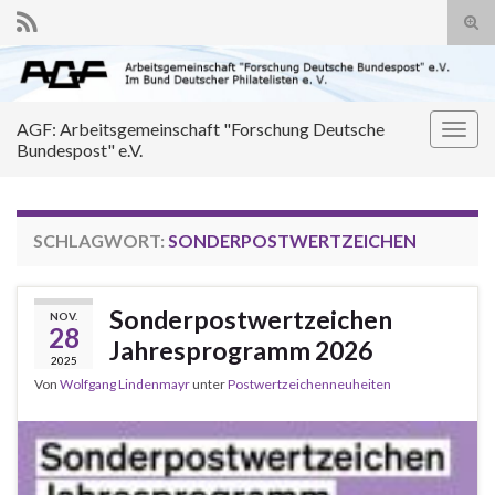
Suc
ums
Search for:
AGF: Arbeitsgemeinschaft "Forschung Deutsche
Navi
Bundespost" e.V.
umsc
SCHLAGWORT:
SONDERPOSTWERTZEICHEN
Sonderpostwertzeichen
NOV.
28
Jahresprogramm 2026
2025
Von
Wolfgang Lindenmayr
unter
Postwertzeichenneuheiten