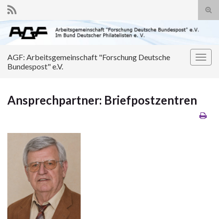
Suc
ums
Search for:
AGF: Arbeitsgemeinschaft "Forschung Deutsche
Navi
Bundespost" e.V.
umsc
Ansprechpartner: Briefpostzentren