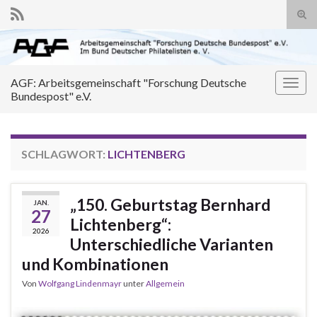
Suc
ums
Search for:
AGF: Arbeitsgemeinschaft "Forschung Deutsche
Navi
Bundespost" e.V.
umsc
SCHLAGWORT:
LICHTENBERG
„150. Geburtstag Bernhard
JAN.
27
Lichtenberg“:
2026
Unterschiedliche Varianten
und Kombinationen
Von
Wolfgang Lindenmayr
unter
Allgemein