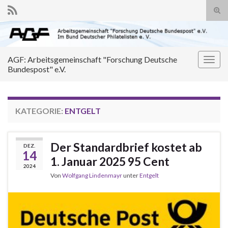
Suc
ums
Search for:
AGF: Arbeitsgemeinschaft "Forschung Deutsche
Navi
Bundespost" e.V.
umsc
KATEGORIE:
ENTGELT
Der Standardbrief kostet ab
DEZ.
14
1. Januar 2025 95 Cent
2024
Von
Wolfgang Lindenmayr
unter
Entgelt