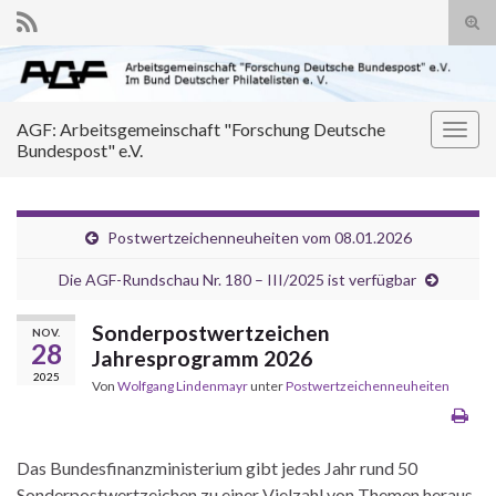
Suc
ums
Search for:
AGF: Arbeitsgemeinschaft "Forschung Deutsche
Navi
Bundespost" e.V.
umsc
Postwertzeichenneuheiten vom 08.01.2026
Die AGF-Rundschau Nr. 180 – III/2025 ist verfügbar
Sonderpostwertzeichen
NOV.
28
Jahresprogramm 2026
2025
Von
Wolfgang Lindenmayr
unter
Postwertzeichenneuheiten
Das Bundesfinanzministerium gibt jedes Jahr rund 50
Sonderpostwertzeichen zu einer Vielzahl von Themen heraus,