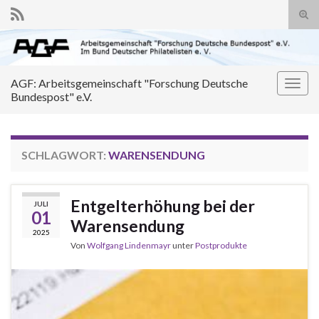
Suc
ums
Search for:
AGF: Arbeitsgemeinschaft "Forschung Deutsche
Navi
Bundespost" e.V.
umsc
SCHLAGWORT:
WARENSENDUNG
Entgelterhöhung bei der
JULI
01
Warensendung
2025
Von
Wolfgang Lindenmayr
unter
Postprodukte