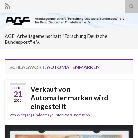
Suc
ums
Search for:
AGF: Arbeitsgemeinschaft "Forschung Deutsche
Navi
Bundespost" e.V.
umsc
SCHLAGWORT:
AUTOMATENMARKEN
Verkauf von
FEB.
21
Automatenmarken wird
2026
eingestellt
Von
Wolfgang Lindenmayr
unter
Postautomation