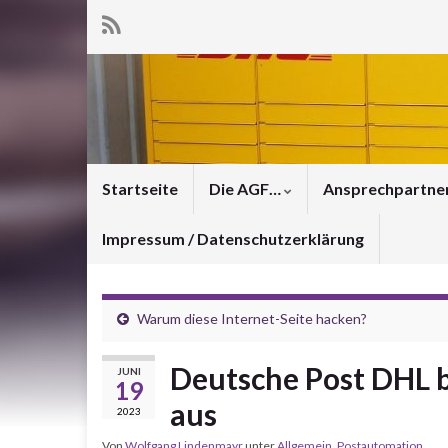
Startseite
Die AGF…
Ansprechpartne
Impressum / Datenschutzerklärung
Warum diese Internet-Seite hacken?
Deutsche Post DHL b
JUNI
19
aus
2023
Von
Wolfgang Lindenmayr
unter
Allgemein
,
Postautomation