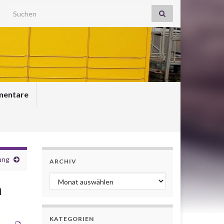
Search for:
entare
ung
ARCHIV
Archiv
n
KATEGORIEN