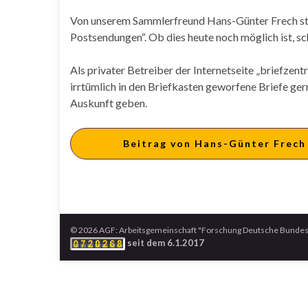
Von unserem Sammlerfreund Hans-Günter Frech st
Postsendungen“. Ob dies heute noch möglich ist, sch
Als privater Betreiber der Internetseite „briefzen
irrtümlich in den Briefkasten geworfene Briefe ger
Auskunft geben.
Beitrag von Hans-Günter Frech
© 2026 AGF: Arbeitsgemeinschaft "Forschung Deutsche Bundesp
seit dem 6.1.2017