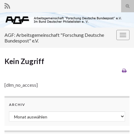
Suc
ums
Search for:
AGF: Arbeitsgemeinschaft "Forschung Deutsche
Navi
Bundespost" e.V.
umsc
Kein Zugriff
[dlm_no_access]
ARCHIV
Archiv