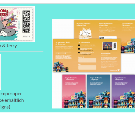
 & Jerry
Semperoper
e erhältlich
igns)