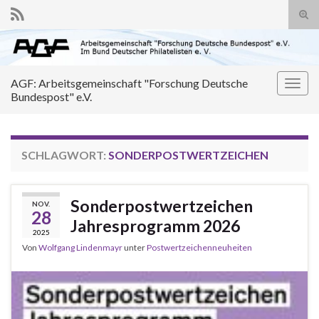
Suc
ums
Search for:
AGF: Arbeitsgemeinschaft "Forschung Deutsche
Navi
Bundespost" e.V.
umsc
SCHLAGWORT:
SONDERPOSTWERTZEICHEN
Sonderpostwertzeichen
NOV.
28
Jahresprogramm 2026
2025
Von
Wolfgang Lindenmayr
unter
Postwertzeichenneuheiten